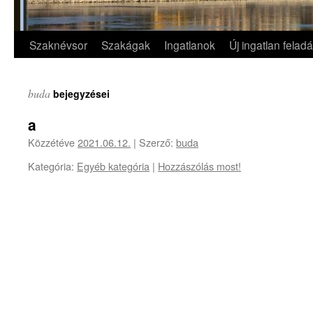
Szaknévsor
Szakágak
Ingatlanok
Új ingatlan felad
Kilépés
a
buda
bejegyzései
tartalomba
a
Közzétéve
2021.06.12.
|
Szerző:
buda
Kategória:
Egyéb kategória
|
Hozzászólás most!