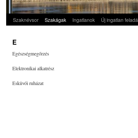
Szaknévsor
Szakágak
Ingatlanok
Új ingatlan felad
Kilépés
a
E
tartalomba
Egészségmegőrzés
Elektronikai alkatrész
Esküvői ruházat