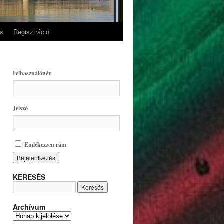
és
Regisztráció
Felhasználónév
Jelszó
Emlékezzen rám
KERESÉS
Archívum
A