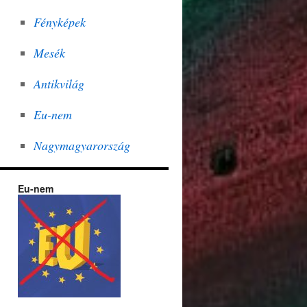
Fényképek
Mesék
Antikvilág
Eu-nem
Nagymagyarország
Eu-nem