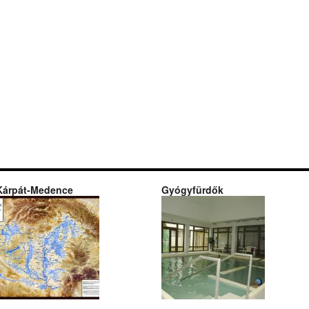
Kárpát-Medence
Gyógyfürdők