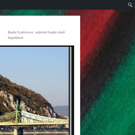
Budai Szaknévsor, valamint budai eladó
Ingatlanok