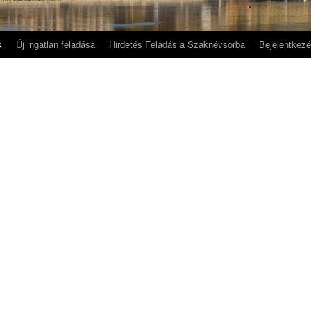
k
Új ingatlan feladása
Hirdetés Feladás a Szaknévsorba
Bejelentkez