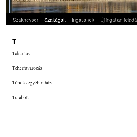
Szaknévsor
Szakágak
Ingatlanok
Új ingatlan felad
Kilépés
a
T
tartalomba
Takarítás
Teherfuvarozás
Túra-és egyéb ruházat
Túrabolt