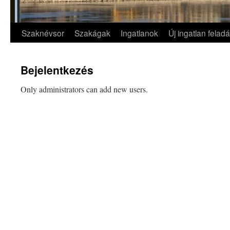
Szaknévsor
Szakágak
Ingatlanok
Új ingatlan felad
Kilépés
a
Bejelentkezés
tartalomba
Only administrators can add new users.